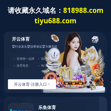
米兰官方网页版
网站米兰官方网页
米兰官方网页版-
产品中心
新闻动态
版
米兰MiLan(中国)
视频中心
荣誉资质
发货现场
联系我们