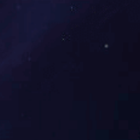
高速洗浆机
200立方溶汽气浮机
米兰官方网页版-米兰MiLan(中国) 是生产制浆造纸机械和环保污水
处理设备的专业企业，公司主营：造纸机,造纸机械设备,制浆造纸机械,卫
生纸机。造纸设备,污水处理：气浮机、生活污水处理设备、一体化污水
处理设备、过滤罐、真空过滤机、带式压滤机、板框压滤机。有机肥发酵
设备、垃圾处理设备等几十种类型。山东金隆造纸机械厂家始建于1997
年，位于诸城市得利斯大道中段，昌城工业园区内；