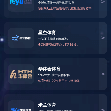
产品分类
纸机设备系列
磨浆设备系列
筛选设备系列
碎浆机设备系列
脱墨设备系列
洗浆设备系列
环保设备系列
视频中心
米兰官方网页版
-
视频中心