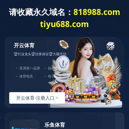
米兰官方网页版
网站米兰官方网页
米兰官方网页版-
产品中心
新闻动态
版
米兰MiLan(中国)
视频中心
荣誉资质
发货现场
联系我们