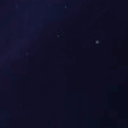
带式真空过滤机
发货现场
发货现场
发货现场