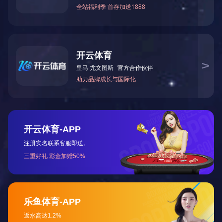
专利证书
专利证书