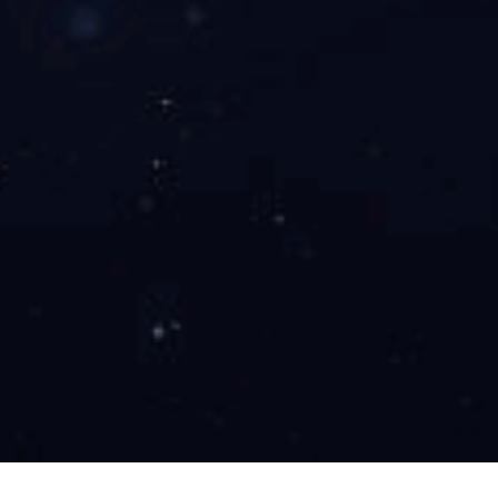
发货现场
发货现场
发货现场
发货现场