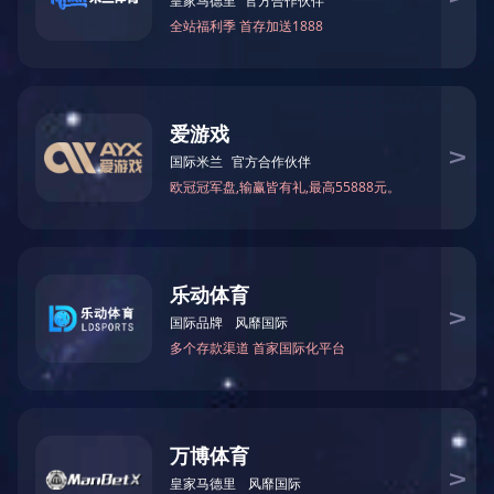
不锈钢立式水力碎浆机
专利证书
专利证书
专利证书