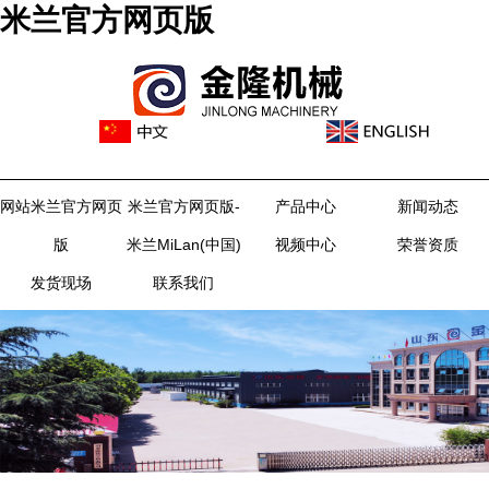
米兰官方网页版
网站米兰官方网页
米兰官方网页版-
产品中心
新闻动态
版
米兰MiLan(中国)
视频中心
荣誉资质
发货现场
联系我们