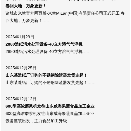
春回大地，万象更新！
诸城市米兰官方网页版-米兰MiLan(中国)有限责任公司正式开工 春
回大地，万象更新！……
2026年1月29日
2880造纸污水处理设备-40立方溶气气浮机
2880造纸污水处理设备-40立方溶气气浮机……
2025年12月25日
山东某造纸厂订购的不锈钢除渣器发货走起！
山东某造纸厂订购的不锈钢除渣器发货走起！……
2025年12月12日
600型高浓磨浆机发往山东威海果蔬食品加工企业
600型高浓磨浆机发往山东威海果蔬食品加工企业
设备整装出发，主力食品加工升级……