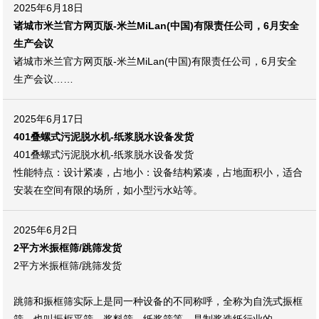
2025年6月18日
诸城市米兰官方网页版-米兰MiLan(中国)有限责任公司，6月安全
生产会议
诸城市米兰官方网页版-米兰MiLan(中国)有限责任公司，6月安全
生产会议……
2025年6月17日
401叠螺式污泥脱水机-纸浆脱水设备发货
401叠螺式污泥脱水机-纸浆脱水设备发货
性能特点：设计紧凑，占地小：设备结构紧凑，占地面积小，适合
安装在空间有限的场所，如小型污水站等。
2025年6月2日
2平方米振框筛/跳筛发货
2平方米振框筛/跳筛发货
跳筛和振框筛实际上是同一种设备的不同称呼，全称为自洗式振框