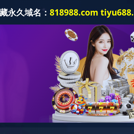
中心
新闻动态
视频中心
荣