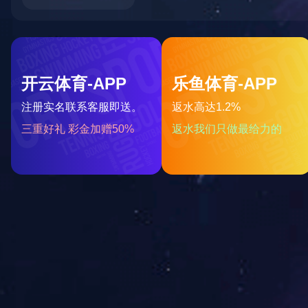
洗浆设备系列
小型卫生纸
程。三台设
环保设备系列
制、自动送
联系我们
诸城市米兰官方网页版-米兰
MiLan(中国)制造有限公司
联 系 人：隋炳礼 （总经理）
电 话：0536-6056168
移动电话：18678032288
地 址：中国山东省诸城市昌
城镇栗园街2277号
邮 编：262216