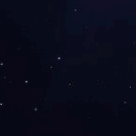
米兰官方网页版-米兰MiLan(中国)
联 系 人：隋炳礼 （总经理）
移动电话：18678032288
座机电话：0536-605 6168
地 址：中国山东省诸城市得利斯大道中段路西227
邮 编：262216