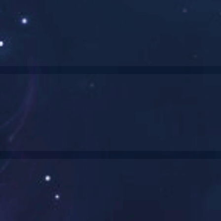
展示
1880卫生纸
纸复卷机
是比较适合创业的项目之一，风险小，投资也不大，门槛低。小
带锯切纸机跟一台水冷封口机，袋装家用卫生纸加工的流程是，
在90%的客户使用1880卫生纸复卷机。前几年，1575复卷机更
处理小于2.2米的原纸。同样需要裁剪纸的两端，1880方面可以