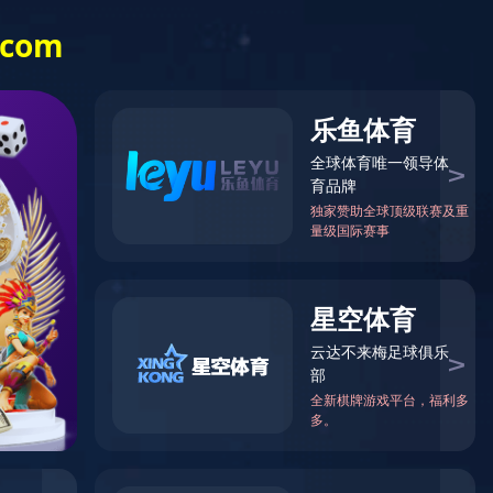
18678032288
服务热线：
誉资质
发货现场
联系我们