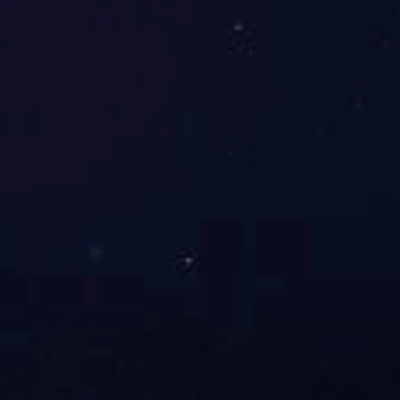
神，杜绝不合格产品出厂；持续优化质
量追溯机制，让每一台设备都有据可
查、有源可溯，以实际行动践行 “以质
量求生存，以信誉谋发展” 的经营理
念。