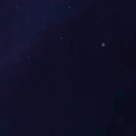
构建更完善的产业链生态；三是优化生
产布局，引入精益生产管理模式，提高
产能与效率，力争实现年度业绩稳步增
长。
在质量把控方面，总经理强调 “质量是
企业的生命线”，并作出郑重承诺：公
司将严格落实质量主体责任，建立覆盖
全员、全过程的质量管理体系，从原材
料采购、生产加工到成品检测，每一道
工序都执行严苛标准；推行 “首席质量
官” 制度，强化员工质量意识与工匠精