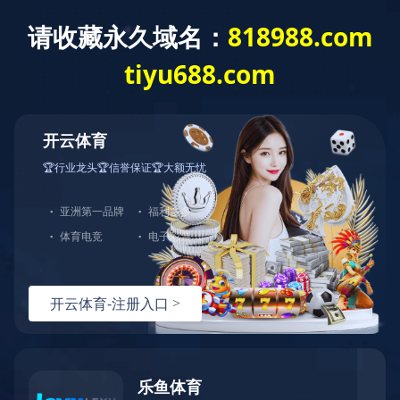
米兰官方网页版
网站米兰官方网页
米兰官方网页版-
产品中心
新闻动态
版
米兰MiLan(中国)
视频中心
荣誉资质
发货现场
联系我们