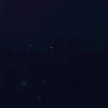
米兰官方网页版-米兰MiLan(中国)
联 系 人：隋炳礼 （总经理）
移动电话：18678032288
座机电话：0536-605 6168
地 址：中国山东省诸城市得利斯大道中段路西2277号
邮 编：262216
快速链接
网站米兰官方网
米兰官方网页
产品中心