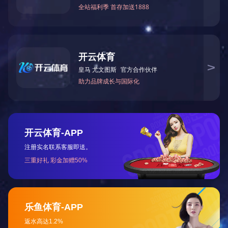
上一条:
2850高速卫生纸抽纸机
下一条:
不锈钢立式水力碎浆机
相关信息
不锈钢立式水力碎浆机