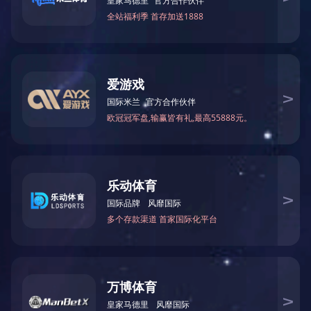
纸段的白水来自造纸车间的纸张复制过程。除部分用于造纸车间的
水外，造纸车间产生的白水均输送至制浆白水池，与制浆车间的白
水一起用于碎浆、筛分和除渣。在此过程中，白水里的纤维需要回
收，这就用到纤维回收机。