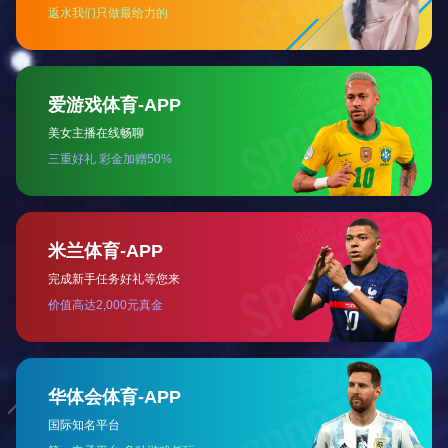
生产能
50
100
150
200
250
300
350
400
力
（m³/
h）
配用动
3
5.5
7.5
11
15
18.5
22
30
力
上一条:
畜禽粪便发酵处理机
下一条:
不锈钢立式水力碎浆机
相关信息