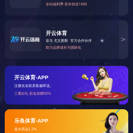
设备特点：
该设备具有浮选效率高、浮渣浓度高、纤维流失小等优点。油墨排
出浓度是可以调节的，因此可以大大减少浮渣中纤维的流失；维修
操作简单，动力消耗低，运行费用低廉，是目前立式封闭式和卧式
分流式（油罐式）浮选槽的1/10，是目前国内外先进的一种脱墨设
备；设备内浆料进行内循环，空气在浆内利用率高，可调节空气与
浆料比例；浮选质量高，能耗低，通过特殊结构的间隔分离结构，
浆料通过经过多级浮选，避免了不同浆料的相互混合；设备正常操
作过程中无需加水清洗，特殊设置的无堵塞曝气系统避免了浆料的
回流。可以做到瞬间开车、停车。
技术参数：
型号
ZGXT
ZGXT
ZGXT
ZGXT
ZGXT
ZGXT
ZGXT
ZGXT
50
100
150
200
250
300
350
400