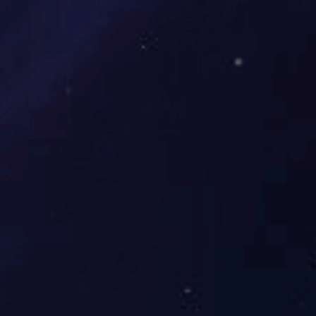
ZGXT系列无压浮选除墨机
畜禽粪便发酵处理机