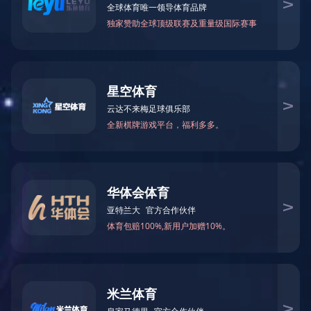
产品分类
纸机设备系列
磨浆设备系列
筛选设备系列
碎浆机设备系列
脱墨设备系列
洗浆设备系列
环保设备系列
产品展示
米兰官方网页版
-
产品展示
ZGXT系列无压浮选除墨机