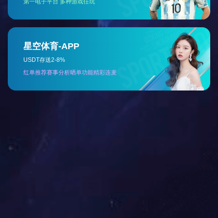
不锈钢立式水力碎浆机
带式真空过滤机