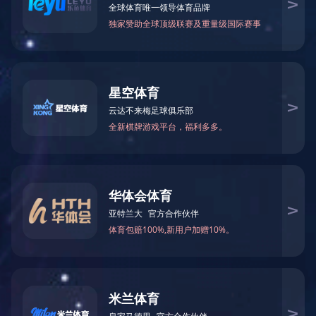
产品分类
纸机设备系列
磨浆设备系列
筛选设备系列
碎浆机设备系列
脱墨设备系列
洗浆设备系列
环保设备系列
荣誉资质
米兰官方网页版
-
荣誉资质
营业执照