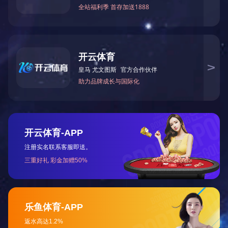
上一条:
建筑业企业资质证书
下一条:
不锈钢立式水力碎浆机
相关信息
不锈钢立式水力碎浆机