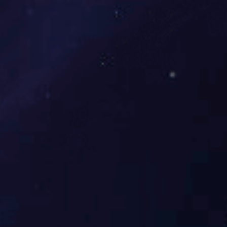
拉瓜造纸设备生产线
乌克兰高档卫生纸机生产
00卫生纸机、造纸机
纸机设备