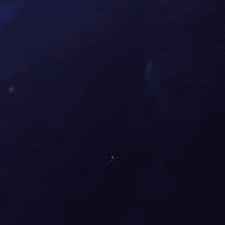
卫生纸机
高速卫生纸机
中韩合作高速卫生纸机