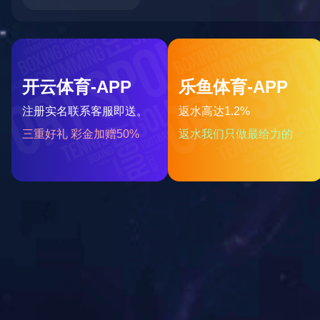
洗浆设备系列
不锈
环保设备系列
联系我们
诸城市米兰官方网页版-米兰
MiLan(中国)制造有限公司
联 系 人：隋炳礼 （总经理）
电 话：0536-6056168
移动电话：18678032288
地 址：中国山东省诸城市昌
城镇栗园街2277号
邮 编：262216