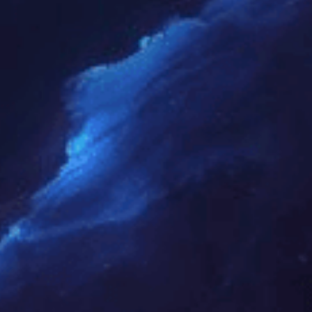
200立方溶汽气浮机
高浓水力碎浆机