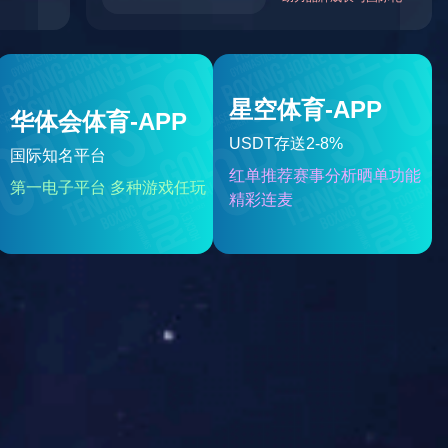
畜禽粪便发酵处理机
压力网槽高速卫生纸机生产线